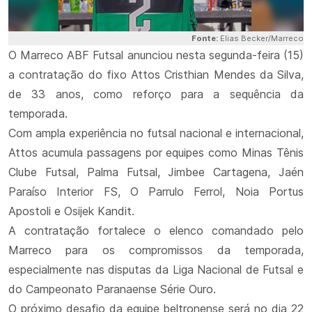
Fonte:
Elias Becker/Marreco
O Marreco ABF Futsal anunciou nesta segunda-feira (15)
a contratação do fixo
Attos Cristhian Mendes da Silva
,
de 33 anos, como reforço para a sequência da
temporada.
Com ampla experiência no futsal nacional e internacional,
Attos acumula passagens por equipes como
Minas Tênis
Clube Futsal
,
Palma Futsal
,
Jimbee Cartagena
,
Jaén
Paraíso Interior FS
,
O Parrulo Ferrol
,
Noia Portus
Apostoli
e
Osijek Kandit
.
A contratação fortalece o elenco comandado pelo
Marreco para os compromissos da temporada,
especialmente nas disputas da Liga Nacional de Futsal e
do Campeonato Paranaense Série Ouro.
O próximo desafio da equipe beltronense será no dia 22