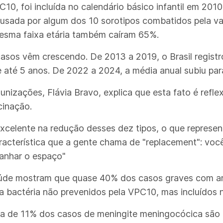
10, foi incluída no calendário básico infantil em 20
sada por algum dos 10 sorotipos combatidos pela vac
esma faixa etária também caíram 65%.
asos vêm crescendo. De 2013 a 2019, o Brasil regist
até 5 anos. De 2022 a 2024, a média anual subiu par
munizações, Flávia Bravo, explica que esta fato é re
cinação.
 excelente na redução desses dez tipos, o que repres
cterística que a gente chama de "replacement": você
ganhar o espaço"
Saúde mostram que quase 40% dos casos graves com a
a bactéria não prevenidos pela VPC10, mas incluídos
ca de 11% dos casos de meningite meningocócica são c