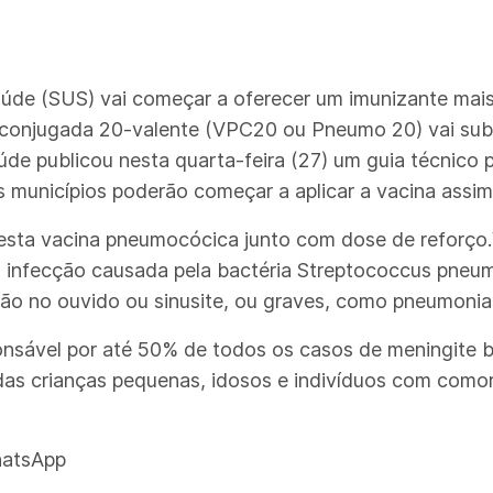
Saúde (SUS) vai começar a oferecer um imunizante mai
onjugada 20-valente (VPC20 ou Pneumo 20) vai subst
úde publicou nesta quarta-feira (27) um guia técnico 
s municípios poderão começar a aplicar a vacina assi
 testa vacina pneumocócica junto com dose de reforç
 infecção causada pela bactéria Streptococcus pne
ão no ouvido ou sinusite, ou graves, como pneumonia 
nsável por até 50% de todos os casos de meningite b
das crianças pequenas, idosos e indivíduos com co
hatsApp