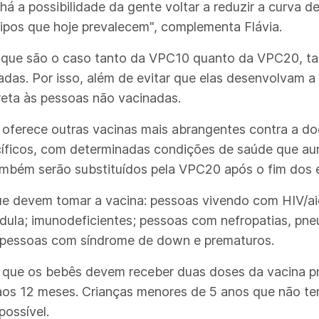
 há a possibilidade da gente voltar a reduzir a curva 
ipos que hoje prevalecem", complementa Flávia.
 que são o caso tanto da VPC10 quanto da VPC20, 
nadas. Por isso, além de evitar que elas desenvolvam
eta às pessoas não vacinadas.
 oferece outras vacinas mais abrangentes contra a 
íficos, com determinadas condições de saúde que au
ambém serão substituídos pela VPC20 após o fim dos 
ue devem tomar a vacina: pessoas vivendo com HIV/ai
dula; imunodeficientes; pessoas com nefropatias, pne
; pessoas com síndrome de down e prematuros.
ê que os bebês devem receber duas doses da vacina 
aos 12 meses. Crianças menores de 5 anos que não te
possível.