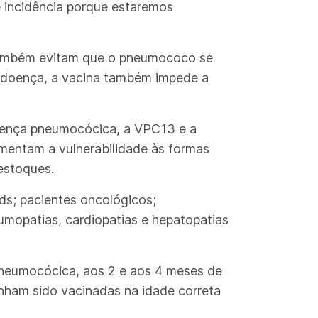
de incidência porque estaremos
também evitam que o pneumococo se
 a doença, a vacina também impede a
doença pneumocócica, a VPC13 e a
mentam a vulnerabilidade às formas
estoques.
ds; pacientes oncológicos;
umopatias, cardiopatias e hepatopatias
pneumocócica, aos 2 e aos 4 meses de
nham sido vacinadas na idade correta