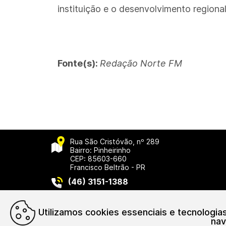
instituição e o desenvolvimento regional
Fonte(s):
Redação Norte FM
Rua São Cristóvão, nº 289
Bairro: Pinheirinho
CEP: 85603-660
Francisco Beltrão - PR
(46) 3151-1388
Asso
Utilizamos cookies essenciais e tecnologi
nav