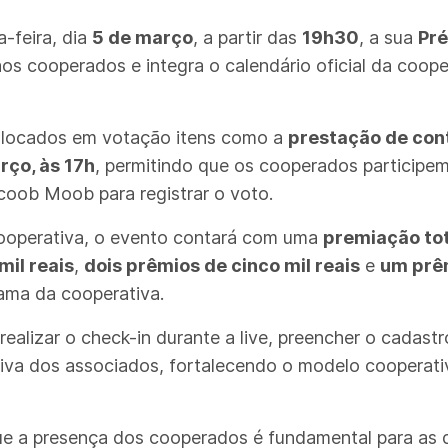
-feira, dia
5 de março
, a partir das
19h30
, a sua
Pr
aos cooperados e integra o calendário oficial da coop
colocados em votação itens como a
prestação de con
rço, às 17h
, permitindo que os cooperados participem
coob Moob para registrar o voto.
cooperativa, o evento contará com uma
premiação to
mil reais
,
dois prêmios de cinco mil reais
e
um prêm
ama da cooperativa.
ealizar o check-in durante a live, preencher o cadastr
ativa dos associados, fortalecendo o modelo cooperat
ue a presença dos cooperados é fundamental para as 