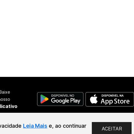
Baixe
nosso
licativo
2026
ivacidade
Leia Mais
e, ao continuar
ACEITAR