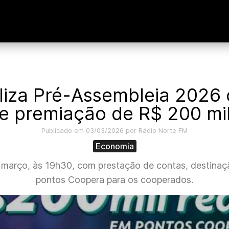
aliza Pré-Assembleia 2026
e premiação de R$ 200 mi
Publicado em 03/03/2026 por Rádio Norte FM
Economia
e março, às 19h30, com prestação de contas, destinaç
pontos Coopera para os cooperados.