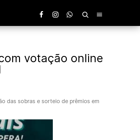
 com votação online
l
ão das sobras e sorteio de prêmios em