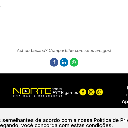
.
Achou bacana? Compartilhe com seus amigos!
Siga-nos
Ap
ciação de Radiofusão Marrecas | CNPJ: 46.294.601/0001-55
© Copyright 
as semelhantes de acordo com a nossa Política de Pr
egando, você concorda com estas condições.