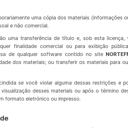
porariamente uma cópia dos materiais (informações o
soal e não comercial.
ão uma transferência de título e, sob esta licença
lquer finalidade comercial ou para exibição públi
rsa de qualquer software contido no site
NORTEF
edade dos materiais; ou
transferir os materiais para o
cindida se você violar alguma dessas restrições e p
 visualização desses materiais ou após o término de
m formato eletrónico ou impresso.
ade