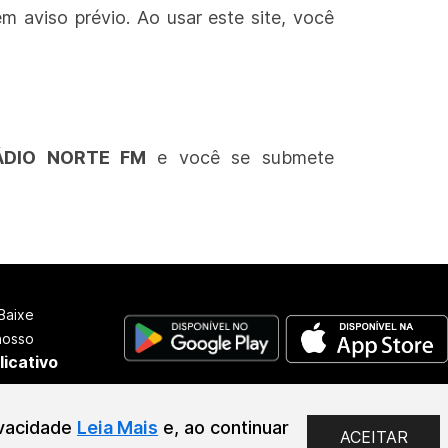
m aviso prévio. Ao usar este site, você
ÁDIO NORTE FM
e você se submete
Baixe
nosso
licativo
2026
ivacidade
Leia Mais
e, ao continuar
ACEITAR