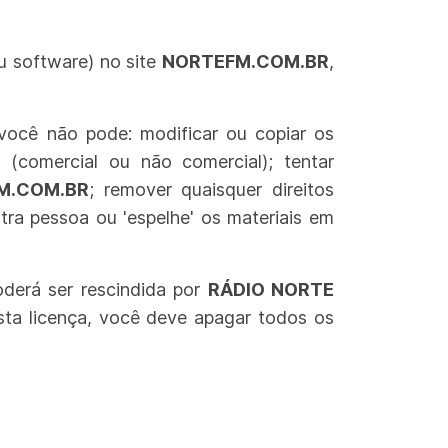
u software) no site
NORTEFM.COM.BR
,
, você não pode:
modificar ou copiar os
ca (comercial ou não comercial);
tentar
M.COM.BR
;
remover quaisquer direitos
utra pessoa ou 'espelhe' os materiais em
oderá ser rescindida por
RÁDIO NORTE
sta licença, você deve apagar todos os