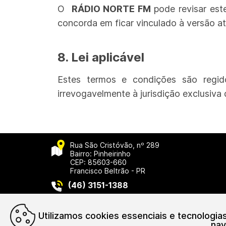
O
RÁDIO NORTE FM
pode revisar est
concorda em ficar vinculado à versão at
8. Lei aplicável
Estes termos e condições são regi
irrevogavelmente à jurisdição exclusiva 
Rua São Cristóvão, nº 289
Bairro: Pinheirinho
CEP: 85603-660
Francisco Beltrão - PR
(46) 3151-1388
Asso
Utilizamos cookies essenciais e tecnologi
nav