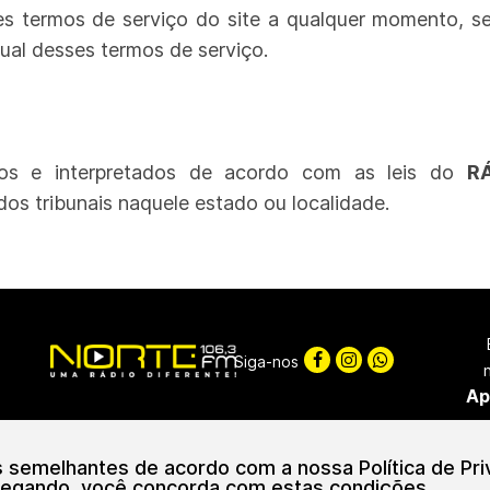
es termos de serviço do site a qualquer momento, se
ual desses termos de serviço.
dos e interpretados de acordo com as leis do
R
dos tribunais naquele estado ou localidade.
Siga-nos
Ap
ciação de Radiofusão Marrecas | CNPJ: 46.294.601/0001-55
© Copyright 
as semelhantes de acordo com a nossa Política de Pr
egando, você concorda com estas condições.