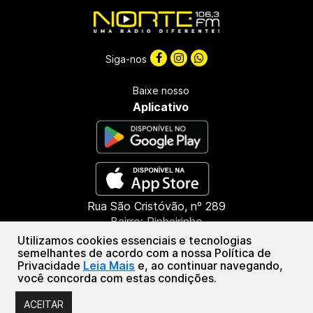
Siga-nos
Baixe nosso
Aplicativo
Rua São Cristóvão, nº 289
Bairro: Pinheirinho
CEP: 85603-660
Utilizamos cookies essenciais e tecnologias
Francisco Beltrão - PR
semelhantes de acordo com a nossa Política de
Privacidade
Leia Mais
e, ao continuar navegando,
(46) 3151-1388
você concorda com estas condições.
Associação de Radiofusão Marrecas | CNPJ: 46.294.601/0001-55
ACEITAR