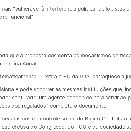
mais “vulnerável à interferência política, de lobistas
ro funcional”.
inda que a proposta desmonta os mecanismos de fisca
amentária Anual.
ematicamente — retira o BC da LOA, enfraquece a jur
isiona e pode socorrer as mesmas instituições que, i
lador capturado: um agente concebido para servir ao p
sses dos regulados”, completa o documento.
 mecanismos de controle social do Banco Central ao re
visão efetiva do Congresso, do TCU e da sociedade 