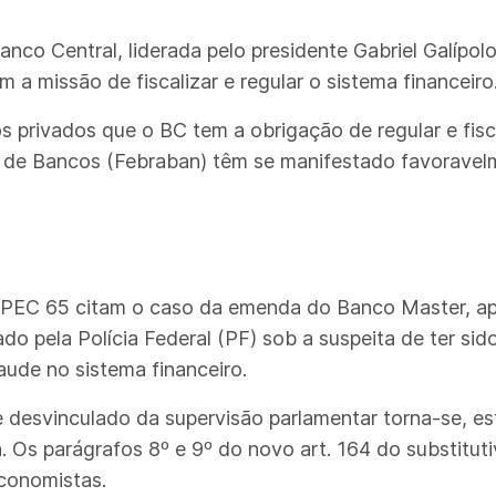
nco Central, liderada pelo presidente Gabriel Galípolo
m a missão de fiscalizar e regular o sistema financeiro
rivados que o BC tem a obrigação de regular e fiscal
a de Bancos (Febraban) têm se manifestado favoravel
à PEC 65 citam o caso da emenda do Banco Master, ap
do pela Polícia Federal (PF) sob a suspeita de ter sido
aude no sistema financeiro.
esvinculado da supervisão parlamentar torna-se, est
a. Os parágrafos 8º e 9º do novo art. 164 do substit
economistas.