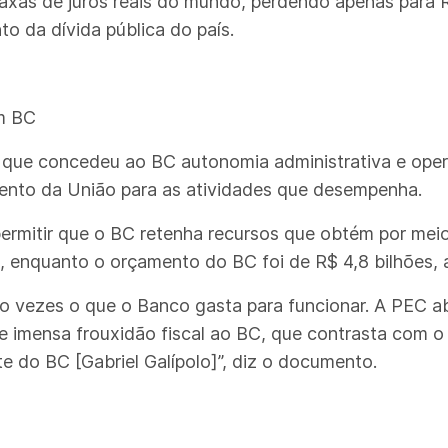
axas de juros reais do mundo, perdendo apenas para Rú
to da dívida pública do país.
om BC
 que concedeu ao BC autonomia administrativa e oper
ento da União para as atividades que desempenha.
ermitir que o BC retenha recursos que obtém por meio
5, enquanto o orçamento do BC foi de R$ 4,8 bilhões,
co vezes o que o Banco gasta para funcionar. A PEC ab
e imensa frouxidão fiscal ao BC, que contrasta com o 
te do BC [Gabriel Galípolo]”, diz o documento.