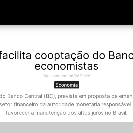
acilita cooptação do Banc
economistas
Publicado em 06/06/2026
Economia
 do Banco Central (BC), prevista em proposta de emen
setor financeiro da autoridade monetária responsável po
favorecer a manutenção dos altos juros no Brasil.