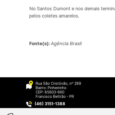
No Santos Dumont e nos demais terminais
pelos coletes amarelos.
Fonte(s):
Agência Brasil
Rua São Cristóvão, nº 289
Bairro: Pinheirinho
CEP: 85603-660
Francisco Beltrão - PR
(46) 3151-1388