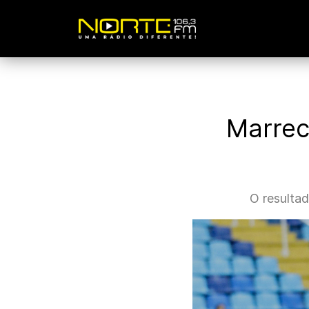
Marrec
O resulta