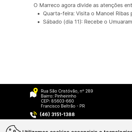
O Marreco agora divide as atenções en
Quarta-feira:
Visita o Manoel Ribas
Sábado (dia 11):
Recebe o Umuarama 
Rua São Cristóvão, nº 289
Bairro: Pinheirinho
CEP: 85603-660
Francisco Beltrão - PR
(46) 3151-1388
Asso