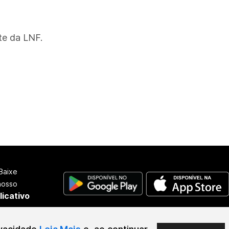
te da LNF.
Baixe
nosso
licativo
2026