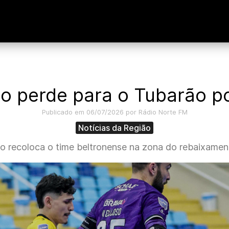
o perde para o Tubarão po
Publicado em 06/07/2026 por Rádio Norte FM
Notícias da Região
do recoloca o time beltronense na zona do rebaixamen