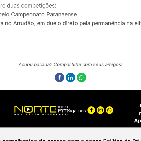
tre duas competições:
 pelo Campeonato Paranaense.
no Arrudão, em duelo direto pela permanência na eli
Achou bacana? Compartilhe com seus amigos!
Siga-nos
Ap
ciação de Radiofusão Marrecas | CNPJ: 46.294.601/0001-55
© Copyright 