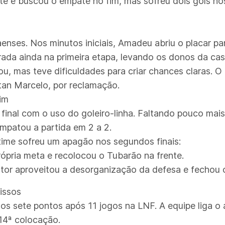
nte e buscou o empate no fim, mas sofreu dois gols n
naenses. Nos minutos iniciais, Amadeu abriu o placar p
virada ainda na primeira etapa, levando os donos da ca
, mas teve dificuldades para criar chances claras. 
tan Marcelo, por reclamação.
im
final com o uso do goleiro-linha. Faltando pouco mai
mpatou a partida em 2 a 2.
 time sofreu um apagão nos segundos finais:
ópria meta e recolocou o Tubarão na frente.
tor aproveitou a desorganização da defesa e fechou o
issos
os sete pontos após 11 jogos na LNF. A equipe liga o 
14ª colocação.