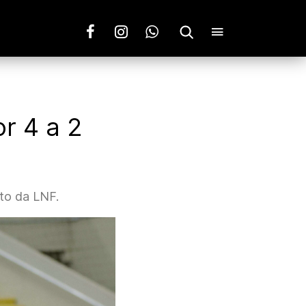
r 4 a 2
to da LNF.