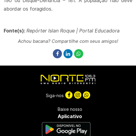
190 ou Disque-Denúncia – 181. A população não deve
abordar os foragidos.
Fonte(s):
Repórter Islan Roque | Portal Educadora
Achou bacana? Compartilhe com seus amigos!
Siga-nos
Baixe nosso
Aplicativo