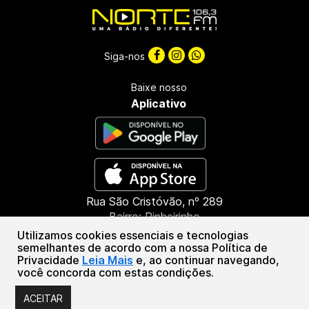
Siga-nos
Baixe nosso
Aplicativo
Rua São Cristóvão, nº 289
Bairro: Pinheirinho
CEP: 85603-660
Utilizamos cookies essenciais e tecnologias
Francisco Beltrão - PR
semelhantes de acordo com a nossa Política de
Privacidade
Leia Mais
e, ao continuar navegando,
(46) 3151-1388
você concorda com estas condições.
Associação de Radiofusão Marrecas | CNPJ: 46.294.601/0001-55
ACEITAR
© Copyright 2026