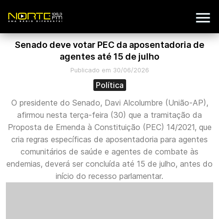
Senado deve votar PEC da aposentadoria de
agentes até 15 de julho
Publicado em 30/06/2026
Política
O presidente do Senado, Davi Alcolumbre (União-AP),
afirmou nesta terça-feira (30) que a tramitação da
Proposta de Emenda à Constituição (PEC) 14/2021, que
cria regras específicas de aposentadoria para agentes
comunitários de saúde e agentes de combate às
endemias, deverá ser concluída até 15 de julho, antes do
início do recesso parlamentar.