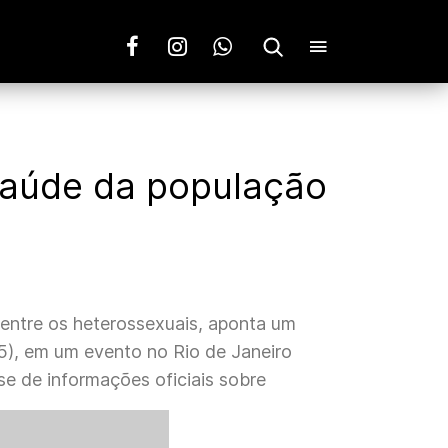
 saúde da população
entre os heterossexuais, aponta um
25), em um evento no Rio de Janeiro
se de informações oficiais sobre