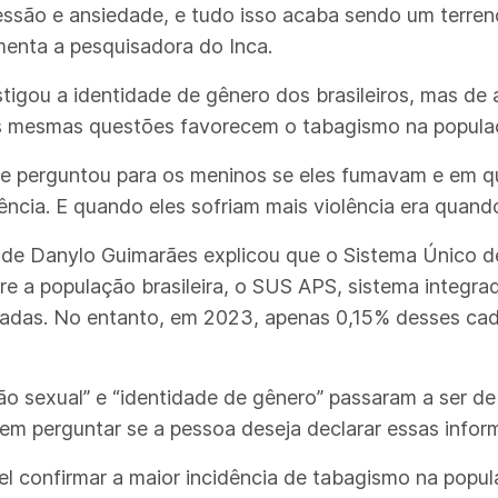
são e ansiedade, e tudo isso acaba sendo um terreno
menta a pesquisadora do Inca.
tigou a identidade de gênero dos brasileiros, mas de
s mesmas questões favorecem o tabagismo na popula
ente perguntou para os meninos se eles fumavam e em 
cia. E quando eles sofriam mais violência era quando
aúde Danylo Guimarães explicou que o Sistema Único 
e a população brasileira, o SUS APS, sistema integra
radas. No entanto, em 2023, apenas 0,15% desses cad
ão sexual” e “identidade de gênero” passaram a ser de
vem perguntar se a pessoa deseja declarar essas info
l confirmar a maior incidência de tabagismo na popu