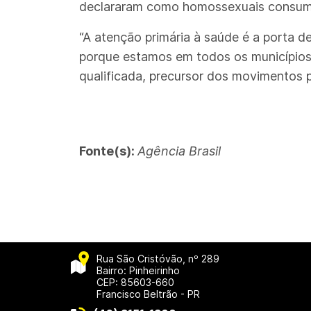
declararam como homossexuais consumi
“A atenção primária à saúde é a porta 
porque estamos em todos os municípios 
qualificada, precursor dos movimentos 
Fonte(s):
Agência Brasil
Rua São Cristóvão, nº 289
Bairro: Pinheirinho
CEP: 85603-660
Francisco Beltrão - PR