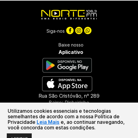
Siga-nos
Baixe nosso
Aplicativo
Rua São Cristóvão, nº 289
Bairro: Pinheirinho
CEP: 85603-660
Utilizamos cookies essenciais e tecnologias
Francisco Beltrão - PR
semelhantes de acordo com a nossa Política de
Privacidade
Leia Mais
e, ao continuar navegando,
(46) 3151-1388
você concorda com estas condições.
Associação de Radiofusão Marrecas | CNPJ: 46.294.601/0001-55