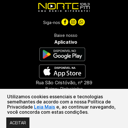
Siga-nos
Baixe nosso
Aplicativo
Rua São Cristóvão, nº 289
Bairro: Pinheirinho
CEP: 85603-660
Utilizamos cookies essenciais e tecnologias
Francisco Beltrão - PR
semelhantes de acordo com a nossa Política de
Privacidade
Leia Mais
e, ao continuar navegando,
(46) 3151-1388
você concorda com estas condições.
Associação de Radiofusão Marrecas | CNPJ: 46.294.601/0001-55
ACEITAR
© Copyright 2026