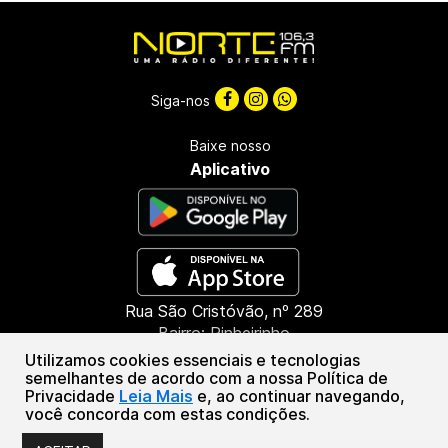
Siga-nos
Baixe nosso
Aplicativo
Rua São Cristóvão, nº 289
Bairro: Pinheirinho
CEP: 85603-660
Utilizamos cookies essenciais e tecnologias
Francisco Beltrão - PR
semelhantes de acordo com a nossa Política de
Privacidade
Leia Mais
e, ao continuar navegando,
(46) 3151-1388
você concorda com estas condições.
Associação de Radiofusão Marrecas | CNPJ: 46.294.601/0001-55